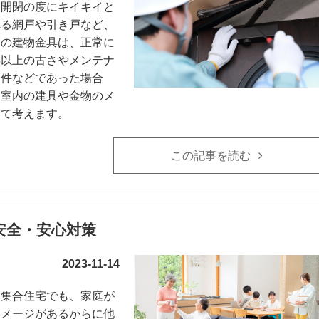
、開閉の度にキイキイと
れる網戸や引き戸など、
りの建物金具は、正常に
年以上の古さやメンテナ
物件などであった場合
は室内の建具や金物のメ
いて考えます。
この記事を読む
安全・安心対策
2023-11-14
も集合住宅でも、家庭が
イメージがあるからに他